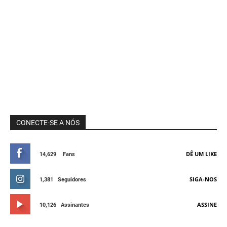
CONECTE-SE A NÓS
DÊ UM LIKE
14,629
Fans
SIGA-NOS
1,381
Seguidores
ASSINE
10,126
Assinantes