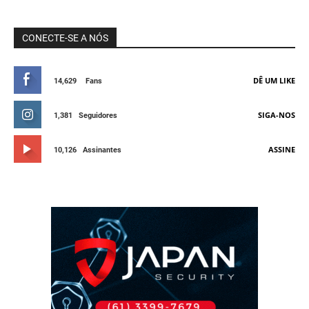
CONECTE-SE A NÓS
DÊ UM LIKE
14,629
Fans
SIGA-NOS
1,381
Seguidores
ASSINE
10,126
Assinantes