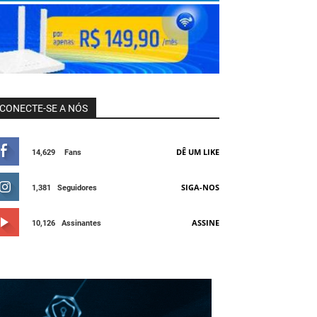
CONECTE-SE A NÓS
DÊ UM LIKE
14,629
Fans
SIGA-NOS
1,381
Seguidores
ASSINE
10,126
Assinantes