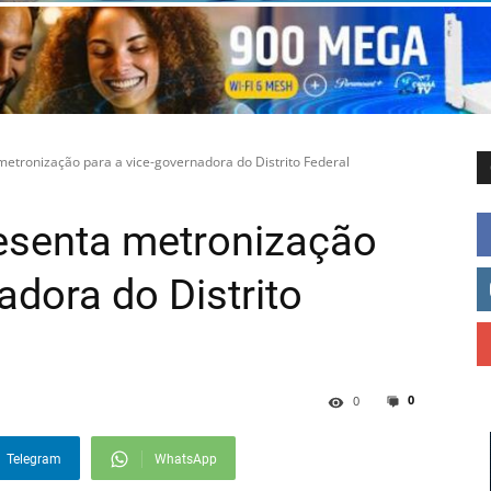
etronização para a vice-governadora do Distrito Federal
esenta metronização
adora do Distrito
0
0
Telegram
WhatsApp