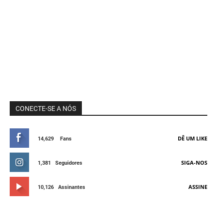
CONECTE-SE A NÓS
DÊ UM LIKE
14,629
Fans
SIGA-NOS
1,381
Seguidores
ASSINE
10,126
Assinantes