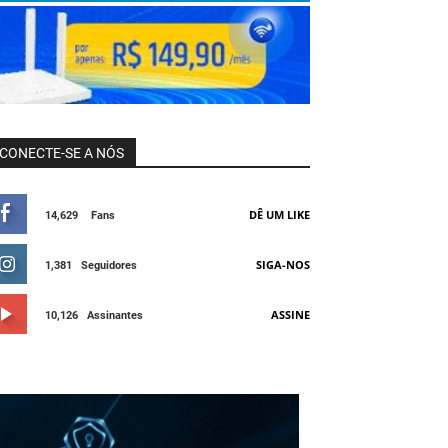
CONECTE-SE A NÓS
DÊ UM LIKE
14,629
Fans
SIGA-NOS
1,381
Seguidores
ASSINE
10,126
Assinantes