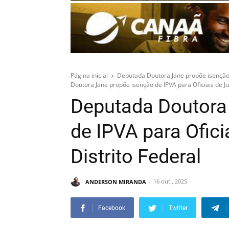
Página inicial
Deputada Doutora Jane propõe isenção d
Doutora Jane propõe isenção de IPVA para Oficiais de Jus
Deputada Doutora
de IPVA para Ofici
Distrito Federal
ANDERSON MIRANDA
16 out., 2025
Facebook
Twitter