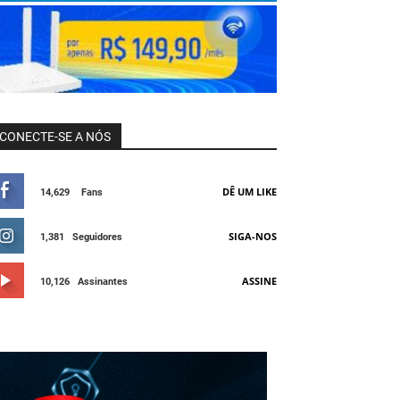
CONECTE-SE A NÓS
DÊ UM LIKE
14,629
Fans
SIGA-NOS
1,381
Seguidores
ASSINE
10,126
Assinantes