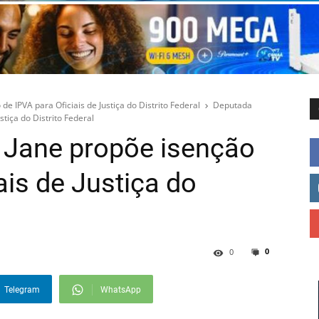
e IPVA para Oficiais de Justiça do Distrito Federal
Deputada
tiça do Distrito Federal
 Jane propõe isenção
ais de Justiça do
0
0
Telegram
WhatsApp