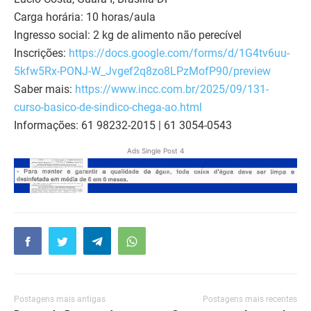
Carga horária: 10 horas/aula
Ingresso social: 2 kg de alimento não perecível
Inscrições:
https://docs.google.com/forms/d/1G4tv6uu-
5kfw5Rx-PONJ-W_Jvgef2q8zo8LPzMofP90/preview
Saber mais:
https://www.incc.com.br/2025/09/131-
curso-basico-de-sindico-chega-ao.html
Informações: 61 98232-2015 | 61 3054-0543
Ads Single Post 4
Postagens mais antigas
Postagens mais recentes