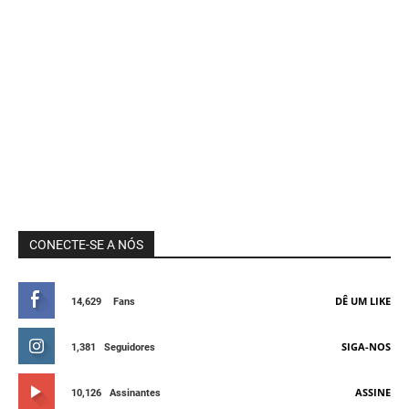
CONECTE-SE A NÓS
DÊ UM LIKE
14,629
Fans
SIGA-NOS
1,381
Seguidores
ASSINE
10,126
Assinantes