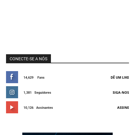
CONECTE-SE A NÓS
DÊ UM LIKE
14,629
Fans
SIGA-NOS
1,381
Seguidores
ASSINE
10,126
Assinantes