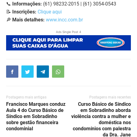
📞
Informações:
(61) 98232-2015 | (61) 3054-0543
📝
Inscrições:
Clique aqui
🔎
Mais detalhes:
www.incc.com.br
Ads Single Post 4
Postagens mais antigas
Postagens mais recentes
Francisco Marques conduz
Curso Básico de Síndico
Aula 4 do Curso Básico de
em Sobradinho aborda
Síndico em Sobradinho
violência contra a mulher e
sobre gestão financeira
doméstica nos
condominial
condomínios com palestra
da Dra. Jane