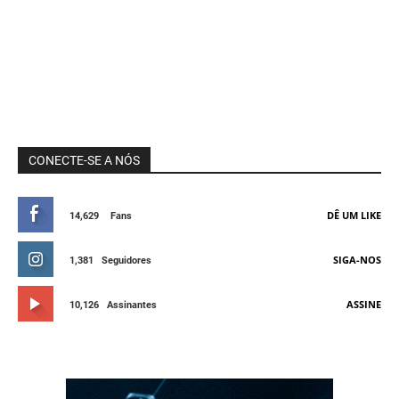
CONECTE-SE A NÓS
DÊ UM LIKE
14,629
Fans
SIGA-NOS
1,381
Seguidores
ASSINE
10,126
Assinantes