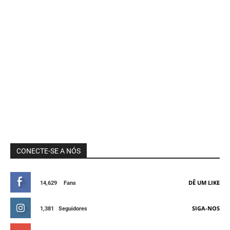
CONECTE-SE A NÓS
DÊ UM LIKE
14,629
Fans
SIGA-NOS
1,381
Seguidores