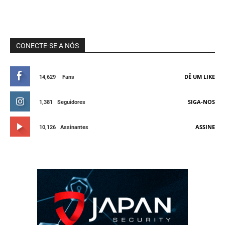
CONECTE-SE A NÓS
DÊ UM LIKE
14,629
Fans
SIGA-NOS
1,381
Seguidores
ASSINE
10,126
Assinantes