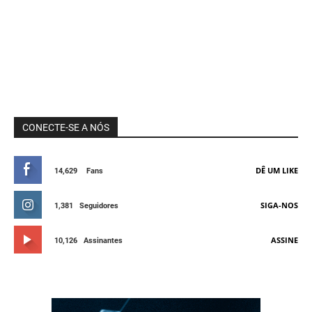
CONECTE-SE A NÓS
DÊ UM LIKE
14,629
Fans
SIGA-NOS
1,381
Seguidores
ASSINE
10,126
Assinantes