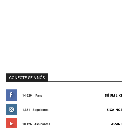
CONECTE-SE A NÓS
DÊ UM LIKE
14,629
Fans
SIGA-NOS
1,381
Seguidores
ASSINE
10,126
Assinantes