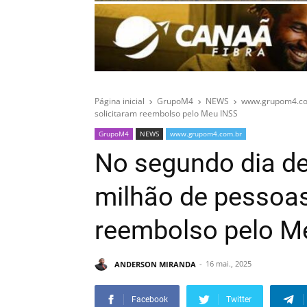
Página inicial
GrupoM4
NEWS
www.grupom4.co
solicitaram reembolso pelo Meu INSS
GrupoM4
NEWS
www.grupom4.com.br
No segundo dia de
milhão de pessoas
reembolso pelo M
ANDERSON MIRANDA
16 mai., 2025
Facebook
Twitter