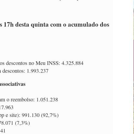
as 17h desta quinta com o acumulado dos
dos descontos no Meu INSS: 4.325.884
m descontos: 1.993.237
ssociativas
ram o reembolso: 1.051.238
17.963
p e site): 991.130 (92,7%)
 78.071 (7,3%)
 41