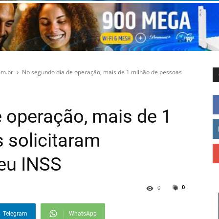
m.br
No segundo dia de operação, mais de 1 milhão de pessoas
 operação, mais de 1
 solicitaram
eu INSS
0
0
Telegram
WhatsApp