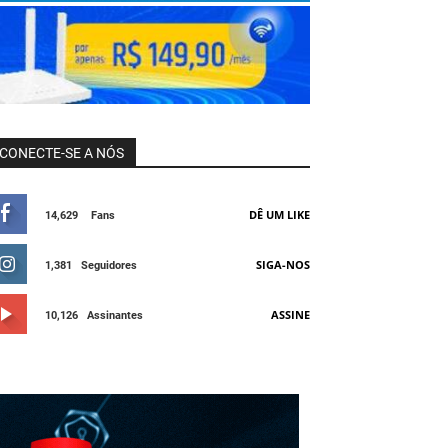
CONECTE-SE A NÓS
DÊ UM LIKE
14,629
Fans
SIGA-NOS
1,381
Seguidores
ASSINE
10,126
Assinantes