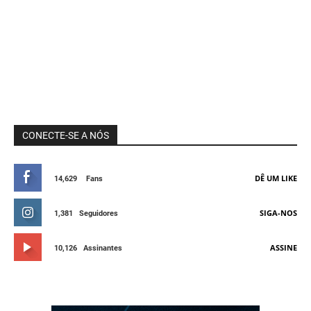
CONECTE-SE A NÓS
DÊ UM LIKE
14,629
Fans
SIGA-NOS
1,381
Seguidores
ASSINE
10,126
Assinantes