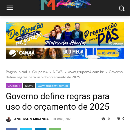
Página inicial
GrupoM4
NEWS
www.grupom4.com.br
Governo
define regras para uso do orçamento de 2025
GrupoM4
NEWS
www.grupom4.com.br
Governo define regras para
uso do orçamento de 2025
0
0
ANDERSON MIRANDA
01 mai., 2025