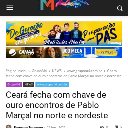
Página inicial
GrupoM4
NEWS
www.grupom4.com.br
Ceará
fecha com chave de ouro encontros de Pablo Marçal no norte e nordeste
GrupoM4
NEWS
www.grupom4.com.br
Ceará fecha com chave de
ouro encontros de Pablo
Marçal no norte e nordeste
0
0
Emerson Tormann
23 jun., 2022