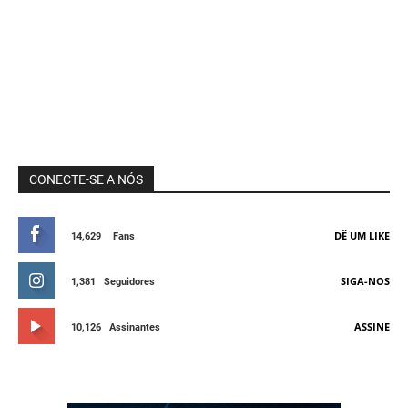
CONECTE-SE A NÓS
DÊ UM LIKE
14,629
Fans
SIGA-NOS
1,381
Seguidores
ASSINE
10,126
Assinantes