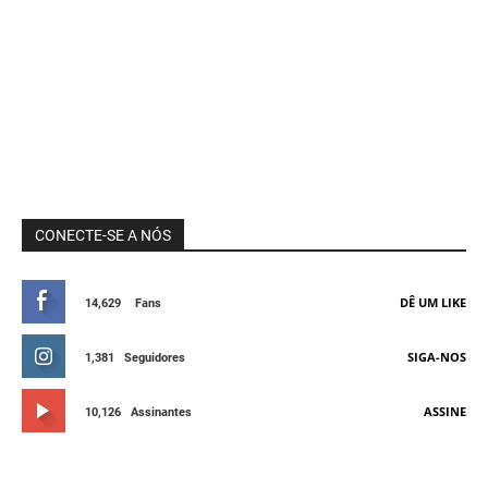
CONECTE-SE A NÓS
DÊ UM LIKE
14,629
Fans
SIGA-NOS
1,381
Seguidores
ASSINE
10,126
Assinantes