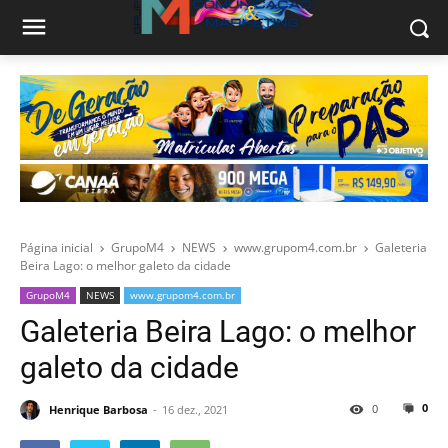
Página inicial
GrupoM4
NEWS
www.grupom4.com.br
Galeteria
Beira Lago: o melhor galeto da cidade
GrupoM4
NEWS
www.grupom4.com.br
Galeteria Beira Lago: o melhor
galeto da cidade
0
0
Henrique Barbosa
16 dez., 2021