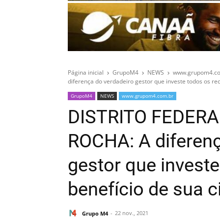
Página inicial
GrupoM4
NEWS
www.grupom4.co
diferença do verdadeiro gestor que investe todos os re
GrupoM4
NEWS
www.grupom4.com.br
DISTRITO FEDERAL
ROCHA: A diferenç
gestor que invest
benefício de sua c
Grupo M4
22 nov., 2021