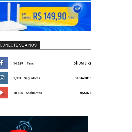
CONECTE-SE A NÓS
DÊ UM LIKE
14,629
Fans
SIGA-NOS
1,381
Seguidores
ASSINE
10,126
Assinantes